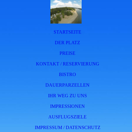
STARTSEITE
DER PLATZ
PREISE
KONTAKT / RESERVIERUNG
BISTRO
DAUERPARZELLEN
IHR WEG ZU UNS
IMPRESSIONEN
AUSFLUGSZIELE
IMPRESSUM / DATENSCHUTZ