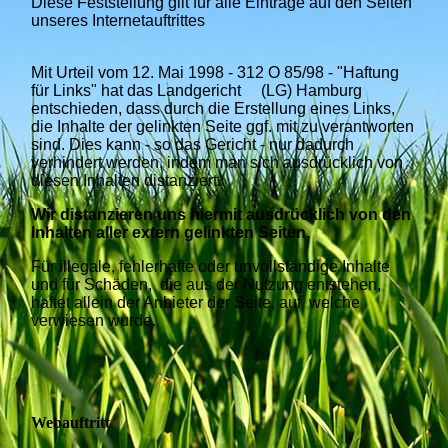
Diese Feststellung gilt für alle Einträge auf den Seiten
unseres Internetauftrittes
Mit Urteil vom 12. Mai 1998 - 312 O 85/98 - "Haftung
für Links" hat das Landgericht (LG) Hamburg
entschieden, dass durch die Erstellung eines Links,
die Inhalte der gelinkten Seite ggf. mit zu verantworten
sind. Dies kann - so das Gericht - nur dadurch
verhindert werden, indem man sich ausdrücklich von
diesen Inhalten distanziert.
Wir distanzieren uns hiermit ausdrücklich von den
Inhalten aller extern gelinkten Seiten.
Für illegale, fehlerhafte oder unvollständige Inhalte
und für Schäden, die aus der Nutzung entstehen,
haftet allein der Anbieter der Seite, auf welche
verwiesen wurde.
Webauftritt