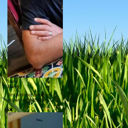
Harry
Harry
Beschreibung
Immer gut
gelaunt und hilfsbereit