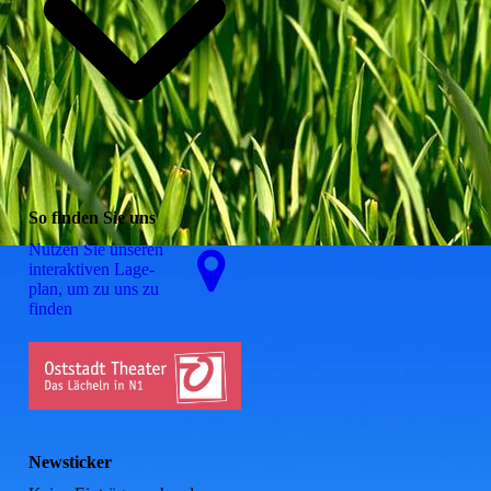
So finden Sie uns
Nutzen Sie unseren
interaktiven La­ge­
plan, um zu uns zu
finden
Newsticker