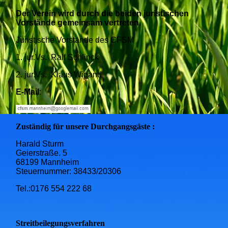
Der Verein wird durch die beiden juristischen
Vorstände gemeinsam vertreten.
Juristische Vorstände des CFSM
1. jur.Vs. Ralf Schlinck
2. jur.Vs. Klaus Wigand
E-Mail
:
Zuständig für unsere Durchgangsgäste :
Harald Sturm
Geierstraße. 5
68199 Mannheim
Steuernummer: 38433/20306
Tel.:0176 554 222 68
Streitbeilegungsverfahren